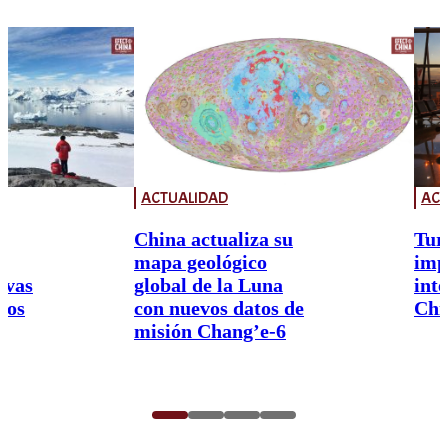
ACTUALIDAD
ACT
China actualiza su
Tur
mapa geológico
imp
ivas
global de la Luna
int
nos
con nuevos datos de
Chi
misión Chang’e-6