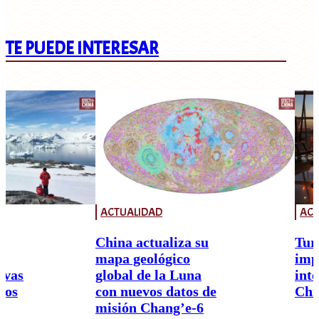
TE PUEDE INTERESAR
ACTUALIDAD
ACT
China actualiza su
Tur
mapa geológico
imp
ivas
global de la Luna
int
nos
con nuevos datos de
Chi
misión Chang’e-6