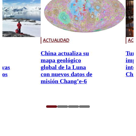
ACTUALIDAD
ACT
China actualiza su
Tur
mapa geológico
imp
ivas
global de la Luna
int
nos
con nuevos datos de
Chi
misión Chang’e-6