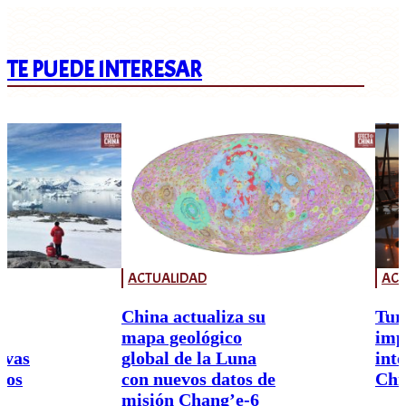
TE PUEDE INTERESAR
ACTUALIDAD
ACT
China actualiza su
Tur
mapa geológico
imp
ivas
global de la Luna
int
nos
con nuevos datos de
Chi
misión Chang’e-6