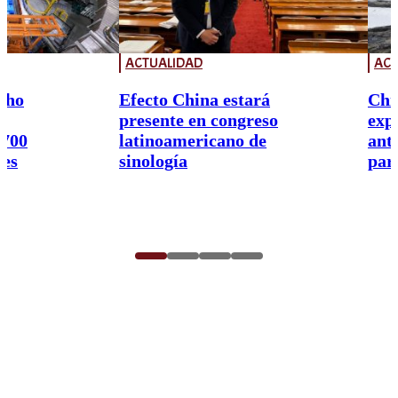
ACTUALIDAD
ACT
cho
Efecto China estará
Chi
presente en congreso
exp
.700
latinoamericano de
ant
res
sinología
par