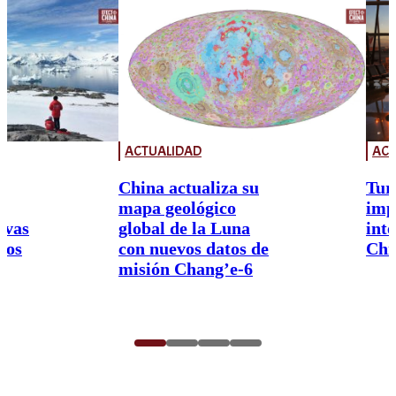
ACTUALIDAD
ACT
China actualiza su
Tur
mapa geológico
imp
ivas
global de la Luna
int
nos
con nuevos datos de
Chi
misión Chang’e-6