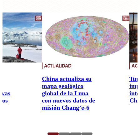
ACTUALIDAD
ACT
China actualiza su
Tur
mapa geológico
imp
ivas
global de la Luna
int
nos
con nuevos datos de
Chi
misión Chang’e-6