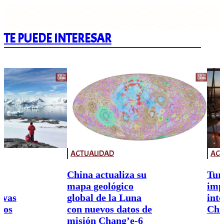
TE PUEDE INTERESAR
ACTUALIDAD
ACT
China actualiza su
Tur
mapa geológico
imp
ivas
global de la Luna
int
nos
con nuevos datos de
Chi
misión Chang’e-6