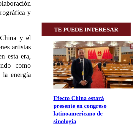
colaboración
rográfica y
TE PUEDE INTERESAR
 China y el
nes artistas
n esta era,
uando como
 la energía
Efecto China estará
presente en congreso
latinoamericano de
sinología