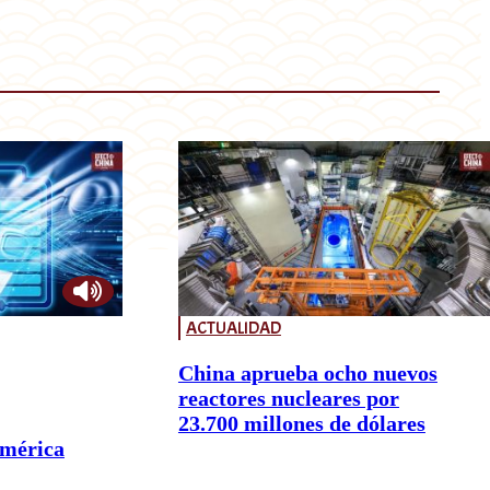
ACTUALIDAD
China aprueba ocho nuevos
reactores nucleares por
23.700 millones de dólares
América