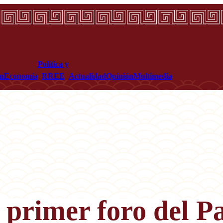
Política y
ón
Economía
RREE
Actualidad
Opinión
Multimedia
 primer foro del P