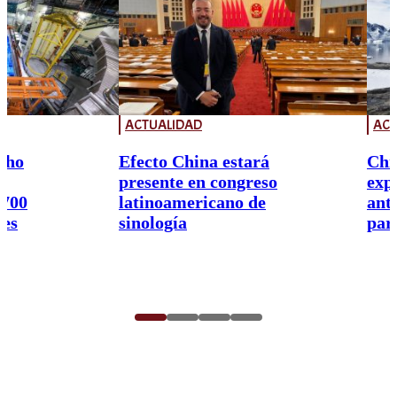
ACTUALIDAD
ACT
cho
Efecto China estará
Chi
presente en congreso
exp
.700
latinoamericano de
ant
res
sinología
par