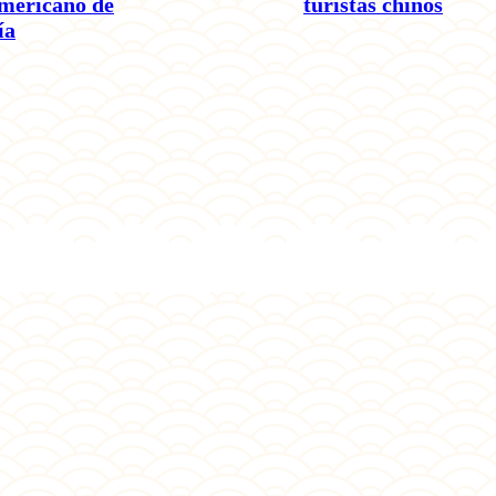
americano de
turistas chinos
ía