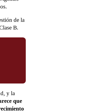
os.
stión de la
Clase B.
d, y la
arece que
recimiento