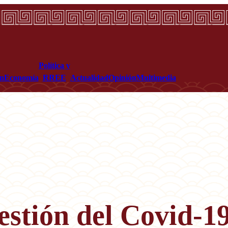
Política y
ón
Economía
RREE
Actualidad
Opinión
Multimedia
stión del Covid-19