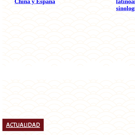
China y España
latino
sinolog
ACTUALIDAD