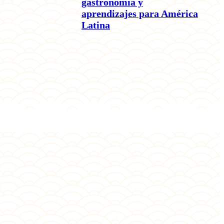
gastronomía y
aprendizajes para América
Latina