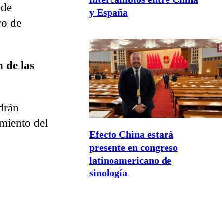
 de
y España
ro de
 de las
odrán
imiento del
Efecto China estará
presente en congreso
latinoamericano de
sinología