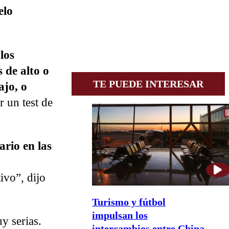
elo
los
 de alto o
TE PUEDE INTERESAR
ajo, o
r un test de
ario en las
ivo”, dijo
Turismo y fútbol
impulsan los
y serias.
intercambios entre China