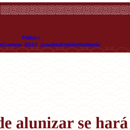
Política y
ón
Economía
RREE
Actualidad
Opinión
Multimedia
e alunizar se hará