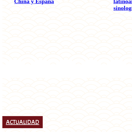
China y España
latino
sinolog
ACTUALIDAD