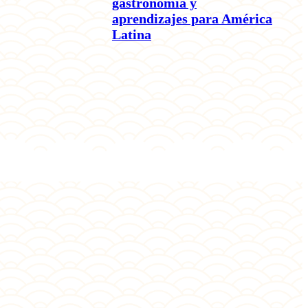
gastronomía y
aprendizajes para América
Latina