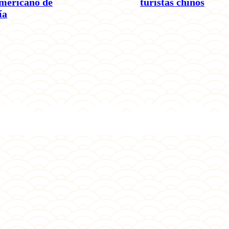
americano de
turistas chinos
ía