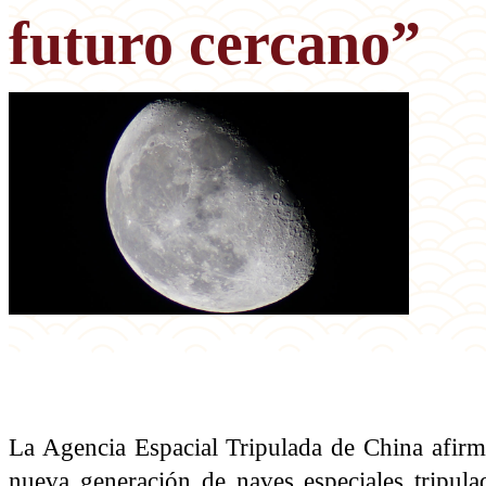
futuro cercano”
La Agencia Espacial Tripulada de China afirmó
nueva generación de naves especiales tripula