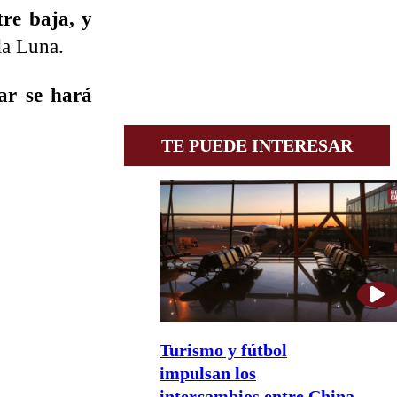
tre baja, y
la Luna.
ar se hará
TE PUEDE INTERESAR
Turismo y fútbol
impulsan los
intercambios entre China