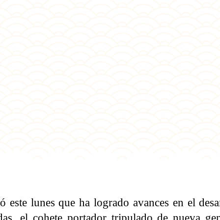
 este lunes que ha logrado avances en el desar
das, el cohete portador tripulado de nueva gen