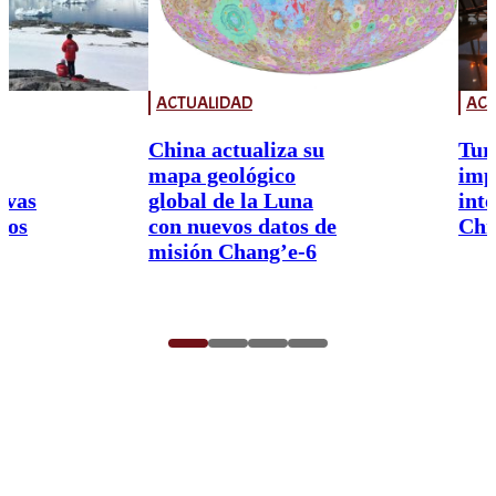
ACTUALIDAD
ACT
China actualiza su
Tur
mapa geológico
imp
ivas
global de la Luna
int
nos
con nuevos datos de
Chi
misión Chang’e-6