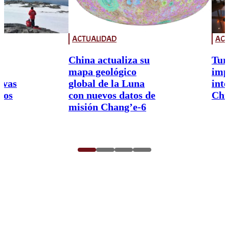
ACTUALIDAD
ACT
China actualiza su
Tur
mapa geológico
imp
ivas
global de la Luna
int
nos
con nuevos datos de
Chi
misión Chang’e-6