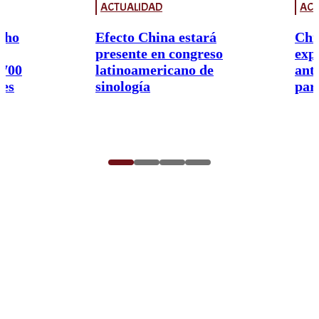
ACTUALIDAD
ACT
cho
Efecto China estará
Chi
presente en congreso
exp
.700
latinoamericano de
ant
res
sinología
par