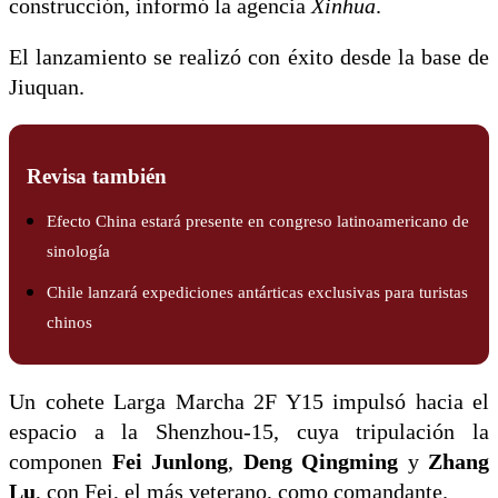
construcción, informó la agencia
Xinhua
.
El lanzamiento se realizó con éxito desde la base de
Jiuquan.
Revisa también
Efecto China estará presente en congreso latinoamericano de
sinología
Chile lanzará expediciones antárticas exclusivas para turistas
chinos
Un cohete Larga Marcha 2F Y15 impulsó hacia el
espacio a la Shenzhou-15, cuya tripulación la
componen
Fei Junlong
,
Deng Qingming
y
Zhang
Lu
, con Fei, el más veterano, como comandante.