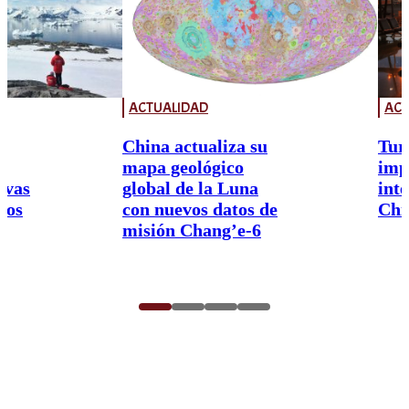
ACTUALIDAD
ACT
China actualiza su
Tur
mapa geológico
imp
ivas
global de la Luna
int
nos
con nuevos datos de
Chi
misión Chang’e-6