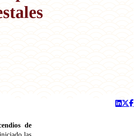
stales
cendios de
niciado las