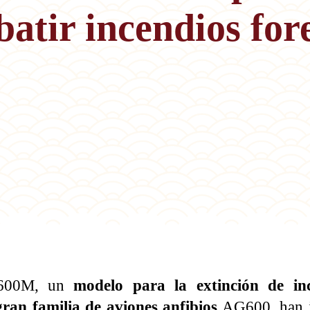
atir incendios fore
AG600M, un
modelo para la extinción de in
ran familia de aviones anfibios
AG600, han i