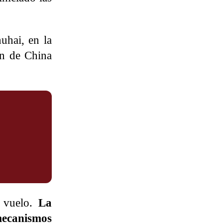
uhai, en la
ón de China
e vuelo.
La
mecanismos