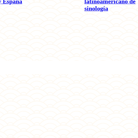
y España
latinoamericano de
sinología