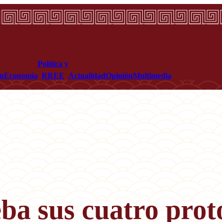
Política y
ón
Economía
RREE
Actualidad
Opinión
Multimedia
ba sus cuatro proto