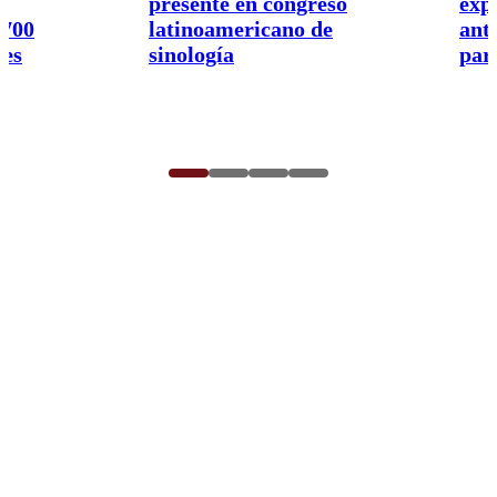
presente en congreso
exp
.700
latinoamericano de
ant
res
sinología
par