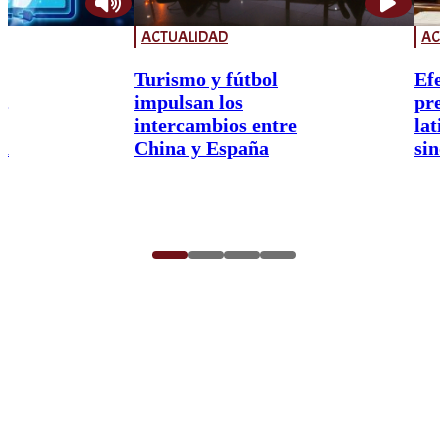
ACTUALIDAD
ACT
Turismo y fútbol
Efe
,
impulsan los
pre
intercambios entre
lat
a
China y España
sin