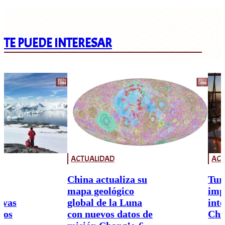
TE PUEDE INTERESAR
ACTUALIDAD
ACT
China actualiza su
Tur
mapa geológico
imp
ivas
global de la Luna
int
nos
con nuevos datos de
Chi