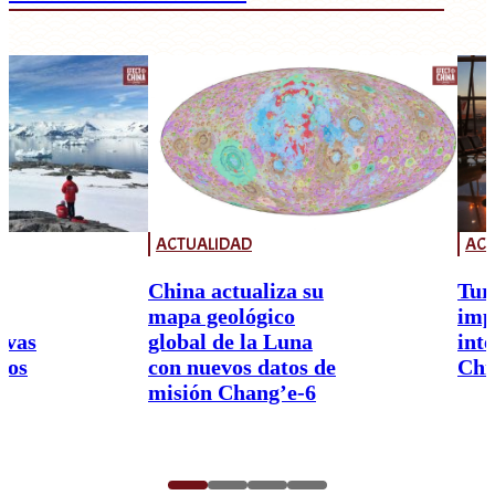
ACTUALIDAD
ACT
China actualiza su
Tur
mapa geológico
imp
ivas
global de la Luna
int
nos
con nuevos datos de
Chi
misión Chang’e-6