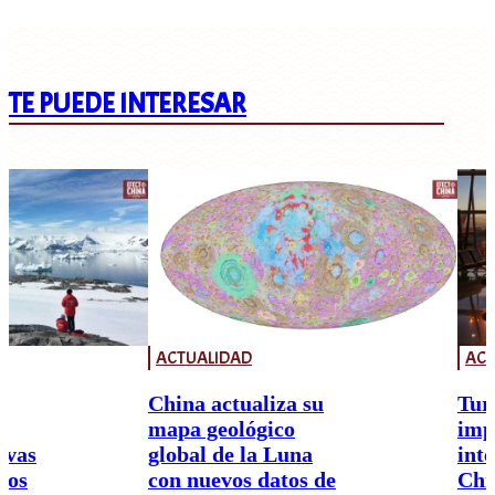
TE PUEDE INTERESAR
ACTUALIDAD
ACT
China actualiza su
Tur
mapa geológico
imp
ivas
global de la Luna
int
nos
con nuevos datos de
Chi