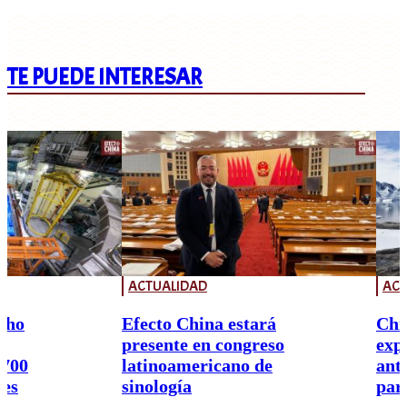
TE PUEDE INTERESAR
ACTUALIDAD
ACT
cho
Efecto China estará
Chi
presente en congreso
exp
.700
latinoamericano de
ant
res
sinología
par