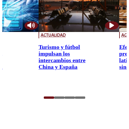
ACTUALIDAD
ACT
Turismo y fútbol
Efe
,
impulsan los
pre
intercambios entre
lat
a
China y España
sin