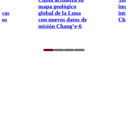
mapa geológico
imp
ivas
global de la Luna
int
nos
con nuevos datos de
Chi
misión Chang’e-6