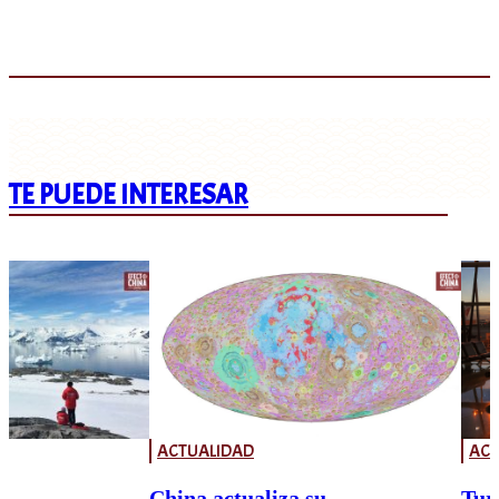
TE PUEDE INTERESAR
ACTUALIDAD
ACT
China actualiza su
Tur