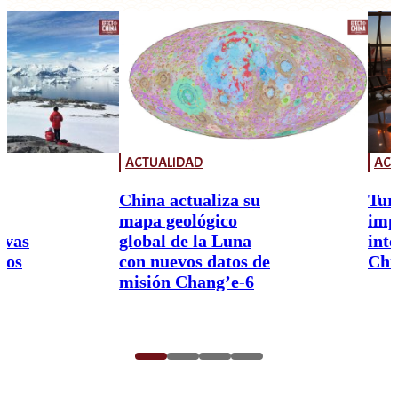
ACTUALIDAD
ACT
China actualiza su
Tur
mapa geológico
imp
ivas
global de la Luna
int
nos
con nuevos datos de
Chi
misión Chang’e-6