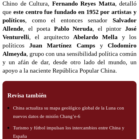
Chino de Cultura,
Fernando Reyes Matta
, detalló
que
este centro fue fundado en 1952 por artistas y
políticos
, como el entonces senador
Salvador
Allende
, el poeta
Pablo Neruda
, el pintor
José
Venturelli
, el arquitecto
Abelardo Mella
y los
políticos
Juan Martínez Camps
y
Clodomiro
Almeyda
, grupo con una sensibilidad política común
y un afán de dar, desde otro lado del mundo, un
apoyo a la naciente República Popular China.
Revisa también
China actualiza su mapa geológico global de la Luna con
nuevos datos de misión Chang’e-6
Turismo y fútbol impulsan los intercambios entre China y
España