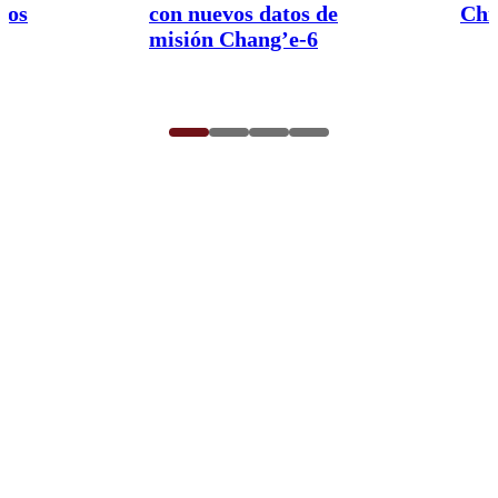
nos
con nuevos datos de
Chi
misión Chang’e-6