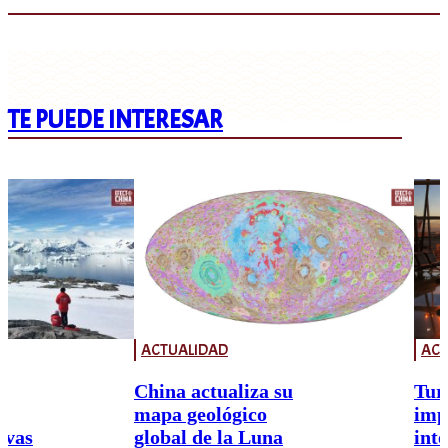
TE PUEDE INTERESAR
ACTUALIDAD
ACT
China actualiza su
Tur
mapa geológico
imp
ivas
global de la Luna
int