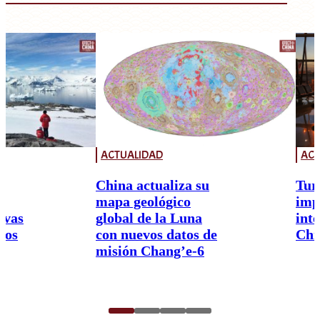
ACTUALIDAD
ACT
China actualiza su
Tur
mapa geológico
imp
ivas
global de la Luna
int
nos
con nuevos datos de
Chi
misión Chang’e-6