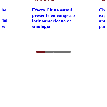
cho
Efecto China estará
Chi
presente en congreso
exp
.700
latinoamericano de
ant
res
sinología
par