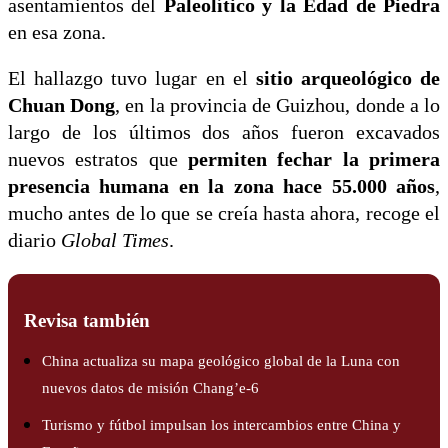
asentamientos del
Paleolítico y la Edad de Piedra
en esa zona.
El hallazgo tuvo lugar en el
sitio arqueológico de
Chuan Dong
, en la provincia de Guizhou, donde a lo
largo de los últimos dos años fueron excavados
nuevos estratos que
permiten fechar la primera
presencia humana en la zona hace 55.000 años
,
mucho antes de lo que se creía hasta ahora, recoge el
diario
Global Times
.
Revisa también
China actualiza su mapa geológico global de la Luna con
nuevos datos de misión Chang’e-6
Turismo y fútbol impulsan los intercambios entre China y