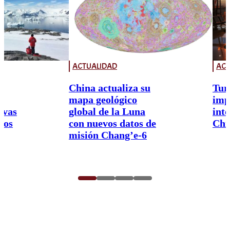
ACTUALIDAD
ACT
China actualiza su
Tur
mapa geológico
imp
ivas
global de la Luna
int
nos
con nuevos datos de
Chi
misión Chang’e-6