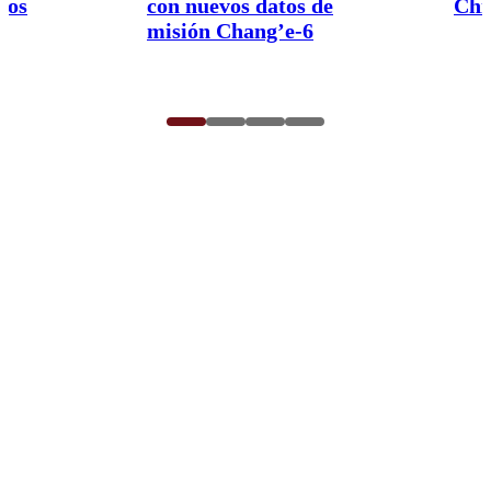
nos
con nuevos datos de
Chi
misión Chang’e-6