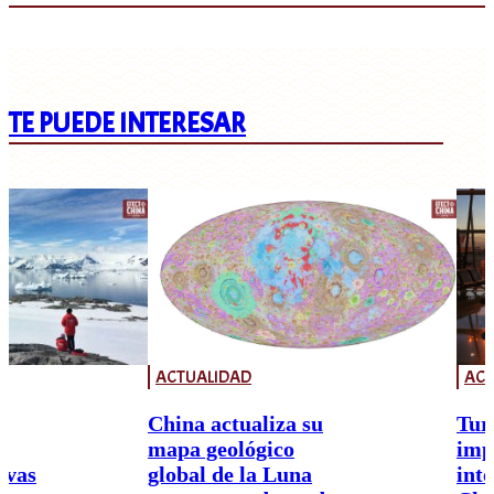
TE PUEDE INTERESAR
ACTUALIDAD
ACT
China actualiza su
Tur
mapa geológico
imp
ivas
global de la Luna
int