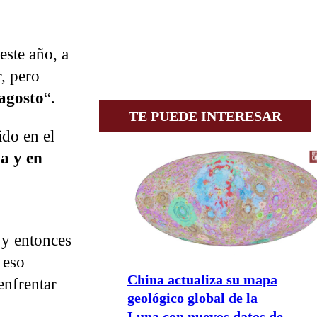
este año, a
, pero
 agosto
“.
TE PUEDE INTERESAR
ido en el
a y en
 y entonces
 eso
China actualiza su mapa
enfrentar
geológico global de la
Luna con nuevos datos de