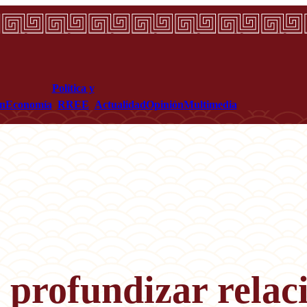
Política y
ón
Economía
RREE
Actualidad
Opinión
Multimedia
 profundizar relac