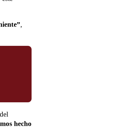
niente”
,
del
mos hecho