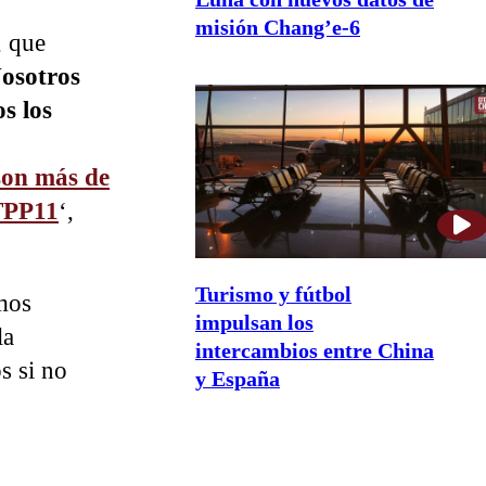
misión Chang’e-6
, que
osotros
s los
son más de
 TPP11
‘,
Turismo y fútbol
mos
impulsan los
la
intercambios entre China
s si no
y España