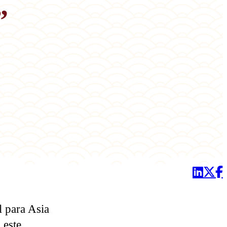
”
l para Asia
 este