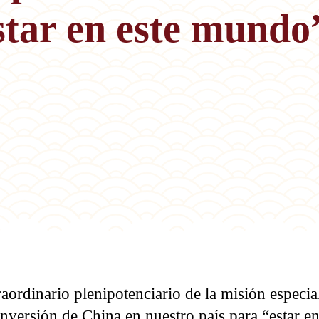
star en este mundo
aordinario plenipotenciario de la misión especia
inversión de China en nuestro país para “estar en