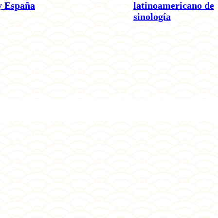
y España
latinoamericano de
sinología