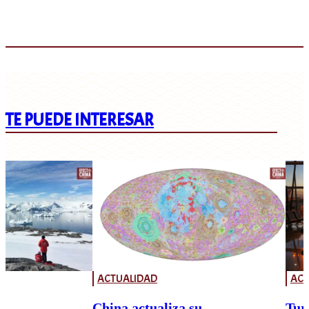
TE PUEDE INTERESAR
ACTUALIDAD
ACT
China actualiza su
Tur