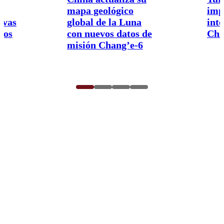
mapa geológico
imp
ivas
global de la Luna
int
nos
con nuevos datos de
Chi
misión Chang’e-6