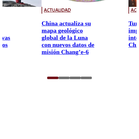
ACTUALIDAD
ACT
China actualiza su
Tur
mapa geológico
imp
ivas
global de la Luna
int
nos
con nuevos datos de
Chi
misión Chang’e-6