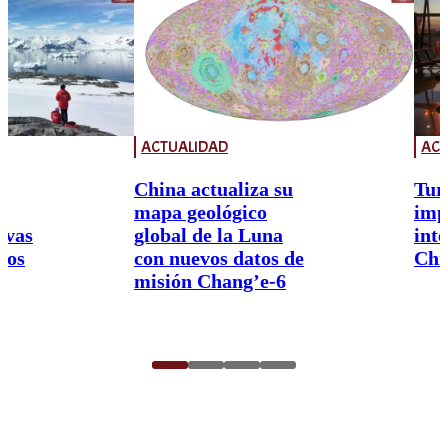
ACTUALIDAD
ACT
China actualiza su
Tur
mapa geológico
imp
ivas
global de la Luna
int
nos
con nuevos datos de
Chi
misión Chang’e-6