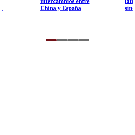
intercambios entre
lat
a
China y España
sin