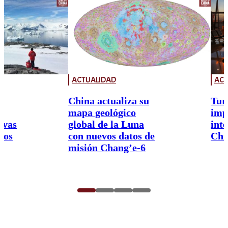
ACTUALIDAD
ACT
China actualiza su
Tur
mapa geológico
imp
ivas
global de la Luna
int
nos
con nuevos datos de
Chi
misión Chang’e-6