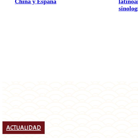
China y España
latino
sinolog
ACTUALIDAD