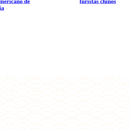
americano de
turistas chinos
ía