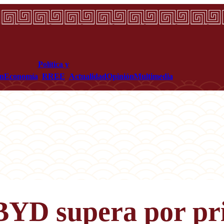
Política y
ón
Economía
RREE
Actualidad
Opinión
Multimedia
BYD supera por pri