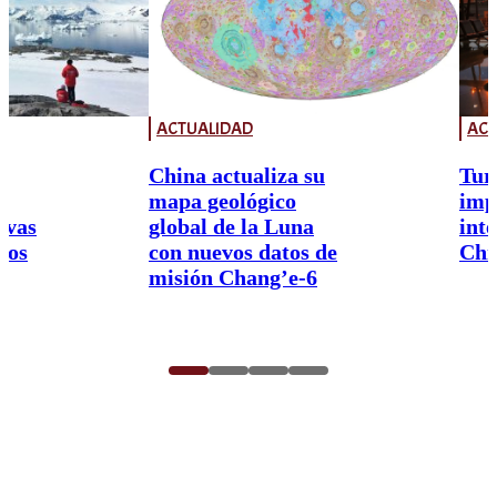
ACTUALIDAD
ACT
China actualiza su
Tur
mapa geológico
imp
ivas
global de la Luna
int
nos
con nuevos datos de
Chi
misión Chang’e-6