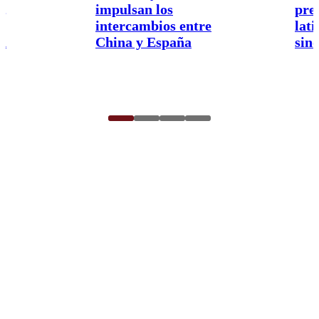
,
impulsan los
pre
intercambios entre
lat
a
China y España
sin