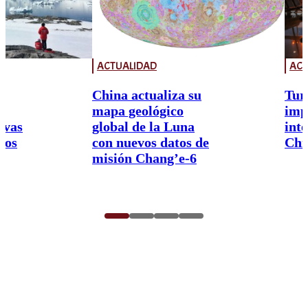
ACTUALIDAD
ACT
China actualiza su
Tur
mapa geológico
imp
ivas
global de la Luna
int
nos
con nuevos datos de
Chi
misión Chang’e-6