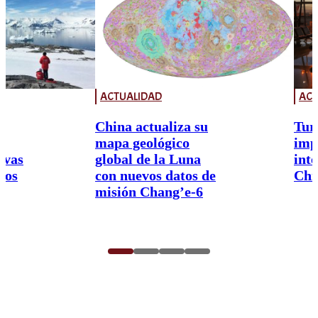
ACTUALIDAD
ACT
China actualiza su
Tur
mapa geológico
imp
ivas
global de la Luna
int
nos
con nuevos datos de
Chi
misión Chang’e-6