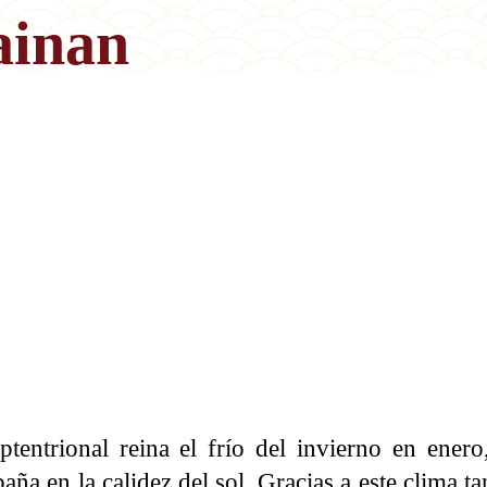
ainan
tentrional reina el frío del invierno en enero
baña en la calidez del sol. Gracias a este clima t