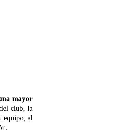
n una mayor
del club, la
u equipo, al
ón.