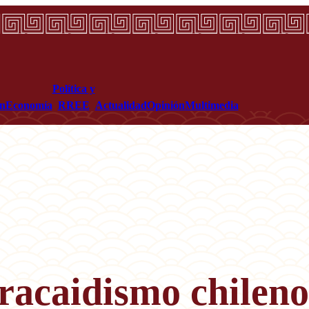
Política y
ón
Economía
RREE
Actualidad
Opinión
Multimedia
racaidismo chileno