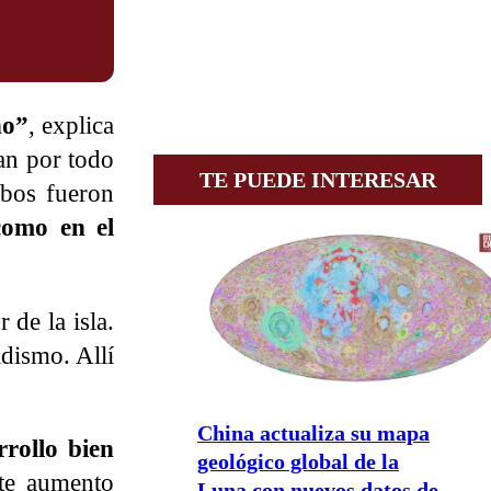
no”
, explica
an por todo
TE PUEDE INTERESAR
mbos fueron
como en el
 de la isla.
idismo. Allí
China actualiza su mapa
rollo bien
geológico global de la
nte aumento
Luna con nuevos datos de