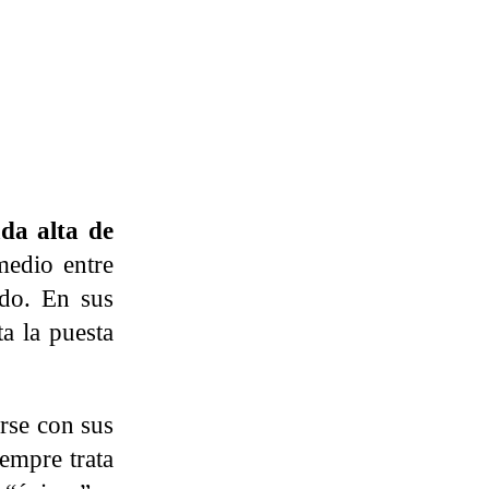
da alta de
medio entre
odo. En sus
a la puesta
arse con sus
iempre trata