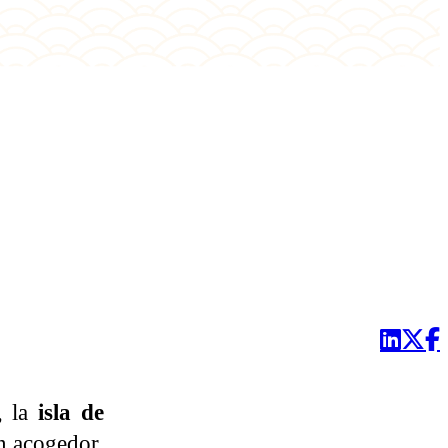
, la
isla de
an acogedor,