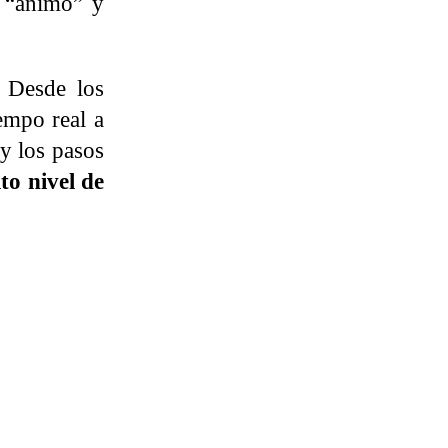
o “ánimo” y
. Desde los
empo real a
 y los pasos
to nivel de