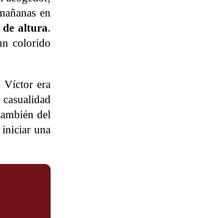
 mañanas en
 de altura
.
un colorido
. Víctor era
 casualidad
 también del
 iniciar una