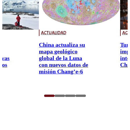
ACTUALIDAD
ACT
China actualiza su
Tur
mapa geológico
imp
ivas
global de la Luna
int
nos
con nuevos datos de
Chi
misión Chang’e-6