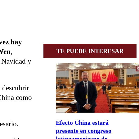
vez hay
TE PUEDE INTERESAR
Wen
,
a Navidad y
n descubrir
 China como
Efecto China estará
esario.
presente en congreso
latinoamericano de