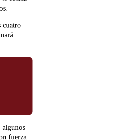
os.
s cuatro
nará
o algunos
con fuerza