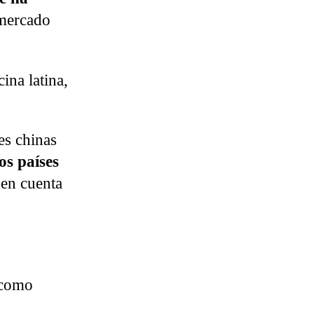
 mercado
ina latina,
es chinas
os países
 en cuenta
r como