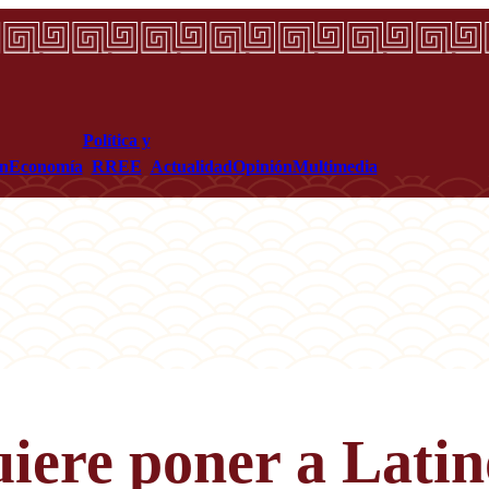
Política y
ón
Economía
RREE
Actualidad
Opinión
Multimedia
iere poner a Latin