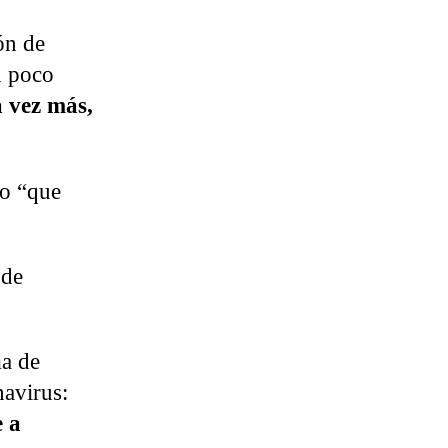
ón de
n poco
 vez más,
no “que
 de
ma de
navirus:
e a