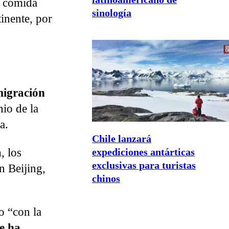
a comida
sinología
inente, por
migración
io de la
a.
Chile lanzará
a
, los
expediciones antárticas
exclusivas para turistas
n Beijing,
chinos
o “con la
e ha