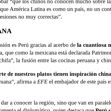
robar “que los chinos no conocen mucho sobre l
 que América Latina es como un país, no un cont
resiones no muy correctas”.
ANA
asión es Perú gracias al acerbo de
la cuantiosa 
a, que como la mexicana está declarada Patrimon
ifa”, la fusión entre las cocinas peruana y chin
te de nuestros platos tienen inspiración chin
ruana”, afirma a
EFE
el embajador de este país e
dar a conocer la región, sino que van en paralel
comenta el diplomático, quien destaca que
Perú s