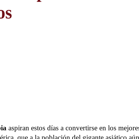
os
ia
aspiran estos días a convertirse en los mejore
ica, que a la población del gigante asiático aún