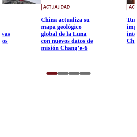
ACTUALIDAD
ACT
China actualiza su
Tur
mapa geológico
imp
ivas
global de la Luna
int
nos
con nuevos datos de
Chi
misión Chang’e-6