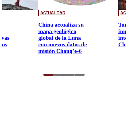
ACTUALIDAD
ACT
China actualiza su
Tur
mapa geológico
imp
ivas
global de la Luna
int
nos
con nuevos datos de
Chi
misión Chang’e-6