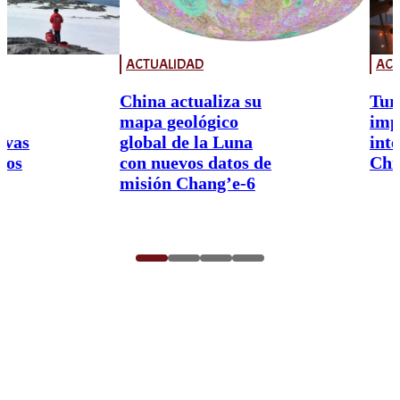
ACTUALIDAD
ACT
China actualiza su
Tur
mapa geológico
imp
ivas
global de la Luna
int
nos
con nuevos datos de
Chi
misión Chang’e-6