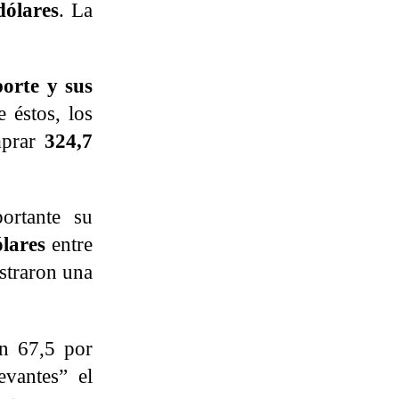
dólares
. La
orte y sus
 éstos, los
mprar
324,7
ortante su
ólares
entre
straron una
n 67,5 por
evantes” el