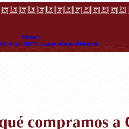
Política y
ón
Economía
RREE
Actualidad
Opinión
Multimedia
 qué compramos a 