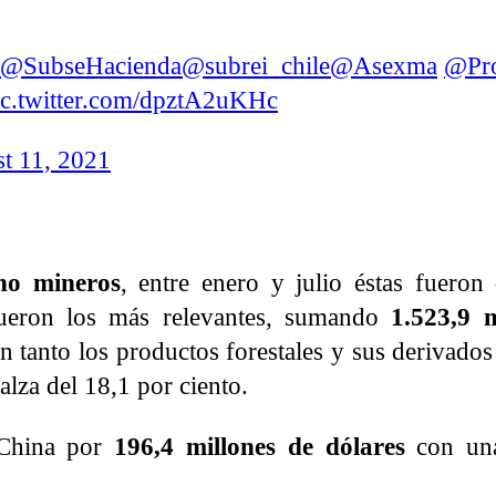
@SubseHacienda
@subrei_chile
@Asexma
@Pro
ic.twitter.com/dpztA2uKHc
t 11, 2021
no mineros
, entre enero y julio éstas fuero
eron los más relevantes, sumando
1.523,9 m
n tanto los productos forestales y sus derivado
lza del 18,1 por ciento.
 China por
196,4 millones de dólares
con una