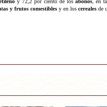
etileno
y 72,2 por ciento de los
abonos
, en t
tas y frutos comestibles
y en los
cereales
de u