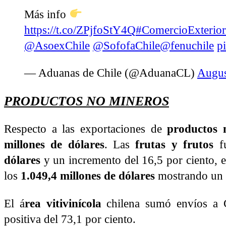
Más info
https://t.co/ZPjfoStY4Q
#ComercioExterior
@AsoexChile
@SofofaChile
@fenuchile
p
— Aduanas de Chile (@AduanaCL)
Augus
PRODUCTOS NO MINEROS
Respecto a las exportaciones de
productos 
millones de dólares
. Las
frutas y frutos
fu
dólares
y un incremento del 16,5 por ciento, e
los
1.049,4 millones de dólares
mostrando un a
El á
rea vitivinícola
chilena sumó envíos a
positiva del 73,1 por ciento.