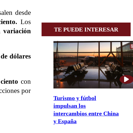
salen desde
iento.
Los
TE PUEDE INTERESAR
a variación
 de dólares
 ciento
con
cciones por
Turismo y fútbol
impulsan los
intercambios entre China
y España