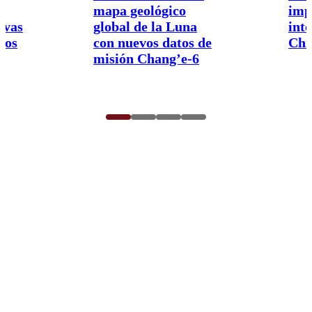
mapa geológico
imp
ivas
global de la Luna
int
nos
con nuevos datos de
Chi
misión Chang’e-6